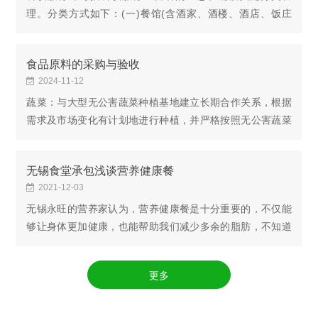
理。分类方式如下：(一)餐馆(含酒家、酒楼、酒店、饭庄
等)：是指以饭菜(包括中餐、西餐、日餐、韩餐等)为主要经
营项目的单位，包括火锅店、烧烤店等。1.特大型餐...
食品原料的采购与验收
2024-11-12
蔬菜：与大型无公害蔬菜种植基地建立长期合作关系，根据
需求及市场变化有计划地进行种植，并严格按照无公害蔬菜
卫生安全标准种值输送到我司配送中心点，再进行合理分
流。肉类：与肉联放心肉供应商建立长期的合作关系...
无锡食堂承包浅谈营养健康餐
2021-12-03
无锡永旺的营养家认为，营养健康餐是十分重要的，不仅能
够让身体更加健康，也能帮助我们减少多余的脂肪，不知道
大家有没有了解营养健康餐有哪些呢，现在小编跟大家讲解
有下吧。早餐要注重营养一日之计在于晨，早餐要...
更多