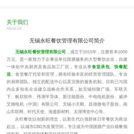
关于我们
About Us
无锡永旺餐饮管理有限公司简介
无锡永旺餐饮管理有限公司
，成立于2015年，注册资本1000
万元。是一家致力于企事业单位团膳服务的大型餐饮企业，自建
一体化中央厨房及食品加工厂区，专业从事
食堂承包
、
快餐配
送
、食堂餐厅托管和管理，拥有经验丰富的经营管理团队、专业
的厨师团队、独立的配送中心以及完善的服务机制。目前已与国
内众多知名企业建立战略合作关系，如无锡恒隆广场、车联天
下、帆软软件、伟测半导体、新洁能股份、中电电机股份、威伊
艾姆电机（中国）有限公司、无锡小天鹅、昌德微电子股份、南
山车联网、时代天使、海盛新材料、太湖博览中心等。
永旺餐饮以创新的理念，以新生代白领群体日常餐饮为商业
起点， 以城市CBD为发展空间，专注成为中国团膳产业白领餐领
域专家，打造城市级数字化供应链品牌。