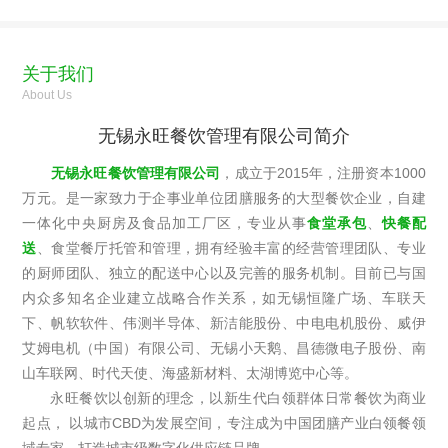
关于我们
About Us
无锡永旺餐饮管理有限公司简介
无锡永旺餐饮管理有限公司
，成立于2015年，注册资本1000
万元。是一家致力于企事业单位团膳服务的大型餐饮企业，自建
一体化中央厨房及食品加工厂区，专业从事
食堂承包
、
快餐配
送
、食堂餐厅托管和管理，拥有经验丰富的经营管理团队、专业
的厨师团队、独立的配送中心以及完善的服务机制。目前已与国
内众多知名企业建立战略合作关系，如无锡恒隆广场、车联天
下、帆软软件、伟测半导体、新洁能股份、中电电机股份、威伊
艾姆电机（中国）有限公司、无锡小天鹅、昌德微电子股份、南
山车联网、时代天使、海盛新材料、太湖博览中心等。
永旺餐饮以创新的理念，以新生代白领群体日常餐饮为商业
起点， 以城市CBD为发展空间，专注成为中国团膳产业白领餐领
域专家，打造城市级数字化供应链品牌。