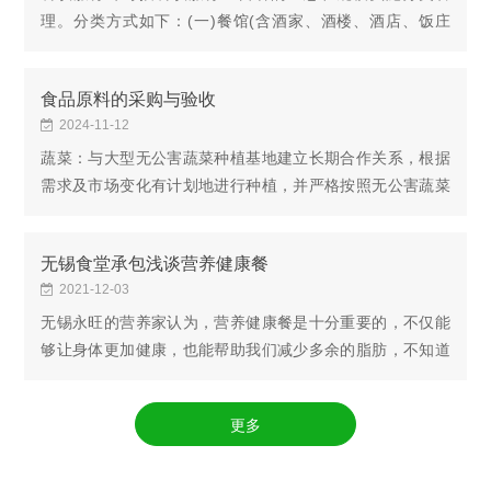
理。分类方式如下：(一)餐馆(含酒家、酒楼、酒店、饭庄
等)：是指以饭菜(包括中餐、西餐、日餐、韩餐等)为主要经
营项目的单位，包括火锅店、烧烤店等。1.特大型餐...
食品原料的采购与验收
2024-11-12
蔬菜：与大型无公害蔬菜种植基地建立长期合作关系，根据
需求及市场变化有计划地进行种植，并严格按照无公害蔬菜
卫生安全标准种值输送到我司配送中心点，再进行合理分
流。肉类：与肉联放心肉供应商建立长期的合作关系...
无锡食堂承包浅谈营养健康餐
2021-12-03
无锡永旺的营养家认为，营养健康餐是十分重要的，不仅能
够让身体更加健康，也能帮助我们减少多余的脂肪，不知道
大家有没有了解营养健康餐有哪些呢，现在小编跟大家讲解
有下吧。早餐要注重营养一日之计在于晨，早餐要...
更多