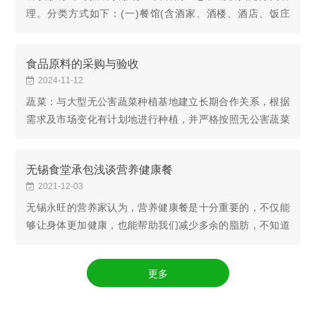
理。分类方式如下：(一)餐馆(含酒家、酒楼、酒店、饭庄
等)：是指以饭菜(包括中餐、西餐、日餐、韩餐等)为主要经
营项目的单位，包括火锅店、烧烤店等。1.特大型餐...
食品原料的采购与验收
2024-11-12
蔬菜：与大型无公害蔬菜种植基地建立长期合作关系，根据
需求及市场变化有计划地进行种植，并严格按照无公害蔬菜
卫生安全标准种值输送到我司配送中心点，再进行合理分
流。肉类：与肉联放心肉供应商建立长期的合作关系...
无锡食堂承包浅谈营养健康餐
2021-12-03
无锡永旺的营养家认为，营养健康餐是十分重要的，不仅能
够让身体更加健康，也能帮助我们减少多余的脂肪，不知道
大家有没有了解营养健康餐有哪些呢，现在小编跟大家讲解
有下吧。早餐要注重营养一日之计在于晨，早餐要...
更多