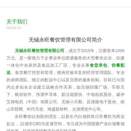
关于我们
About Us
无锡永旺餐饮管理有限公司简介
无锡永旺餐饮管理有限公司
，成立于2015年，注册资本1000
万元。是一家致力于企事业单位团膳服务的大型餐饮企业，自建
一体化中央厨房及食品加工厂区，专业从事
食堂承包
、
快餐配
送
、食堂餐厅托管和管理，拥有经验丰富的经营管理团队、专业
的厨师团队、独立的配送中心以及完善的服务机制。目前已与国
内众多知名企业建立战略合作关系，如无锡恒隆广场、车联天
下、帆软软件、伟测半导体、新洁能股份、中电电机股份、威伊
艾姆电机（中国）有限公司、无锡小天鹅、昌德微电子股份、南
山车联网、时代天使、海盛新材料、太湖博览中心等。
永旺餐饮以创新的理念，以新生代白领群体日常餐饮为商业
起点， 以城市CBD为发展空间，专注成为中国团膳产业白领餐领
域专家，打造城市级数字化供应链品牌。